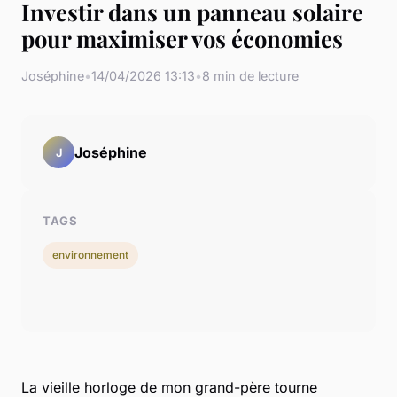
Investir dans un panneau solaire
pour maximiser vos économies
Joséphine
•
14/04/2026 13:13
•
8 min de lecture
Joséphine
J
TAGS
environnement
La vieille horloge de mon grand-père tourne